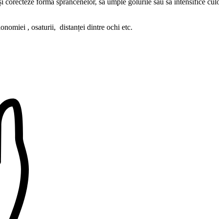
 corecteze forma sprâncenelor, să umple golurile sau să intensifice culoa
onomiei , osaturii, distanței dintre ochi etc.