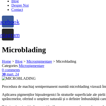
Blog
Despre Noi
Contact
acebook
nstagram
Microblading
Home
>
Blog
>
Micropigmentare
>
Microblading
Categories
Micropigmentare
0 comments
30
mart. 24
Procedura de machiaj semipermanent numită microblading vizează îmbunăt
Aplicarea pigmenților hipoalergenici în straturile superficiale ale piel
sprâncenelor, oferind o umplere naturală și o definire îmbunătățită care 