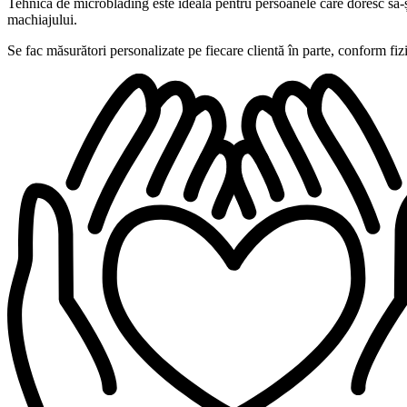
Tehnica de microblading este ideală pentru persoanele care doresc să-și
machiajului.
Se fac măsurători personalizate pe fiecare clientă în parte, conform fizi