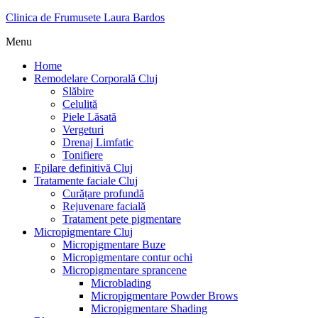
Clinica de Frumusete Laura Bardos
Menu
Home
Remodelare Corporală Cluj
Slăbire
Celulită
Piele Lăsată
Vergeturi
Drenaj Limfatic
Tonifiere
Epilare definitivă Cluj
Tratamente faciale Cluj
Curățare profundă
Rejuvenare facială
Tratament pete pigmentare
Micropigmentare Cluj
Micropigmentare Buze
Micropigmentare contur ochi
Micropigmentare sprancene
Microblading
Micropigmentare Powder Brows
Micropigmentare Shading