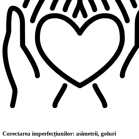
Corectarea imperfecțiunilor: asimetrii, goluri