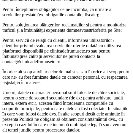
Pentru îndeplinirea obligaţiilor ce ne incumbă, ca urmare a
serviciilor prestate (ex. obligațiile contabile, fiscale);
Pentru soluţionarea plângerilor, reclamaţiilor şi pentru a monitoriza
traficul și a îmbunătăţii experiența dumneavoastrăoferită pe Site;
Pentru servicii de relații cu clienții, informarea utilizatorilor /
clienților privind evaluarea serviciilor oferite o dată cu utilizarea
platformei disponibilă pe clinicadefrumusete.ro sau pentru
îmbunătățirea calității serviciilor ne puteti contacta la
contact@clinicadefrumusete.ro
În orice alt scop auxiliar celor de mai sus, sau în orice alt scop pentru
care ne- au fost furnizate datele cu caracter personal, cu respectarea
legislaţiei în materie.
Uneori, datele cu caracter personal sunt folosite de către societate,
pentru o serie de scopuri secundare (de ex: pentru arhivare, audit
intern, extern etc.), acestea fiind întotdeauna compatibile cu
scopurile principale, pentru care datele au fost colectate. În situațiile
în care vom folosi datele dvs. în alte scopuri decât cele amintite în
prezenta Politică ne obligăm să obținem consimțământul dvs., cu
excepția cazului în care ne incumbă o obligație legală sau avem un
alt temei juridic pentru procesarea datelor.