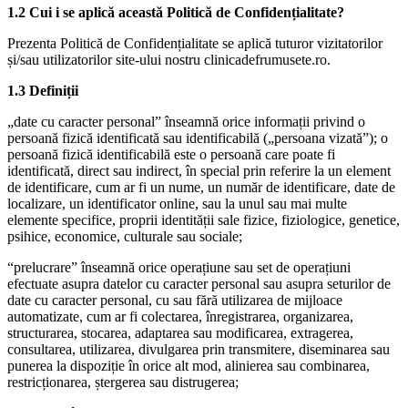
1.2 Cui i se aplică această Politică de Confidențialitate?
Prezenta Politică de Confidențialitate se aplică tuturor vizitatorilor
și/sau utilizatorilor site-ului nostru clinicadefrumusete.ro.
1.3 Definiții
„date cu caracter personal” înseamnă orice informații privind o
persoană fizică identificată sau identificabilă („persoana vizată”); o
persoană fizică identificabilă este o persoană care poate fi
identificată, direct sau indirect, în special prin referire la un element
de identificare, cum ar fi un nume, un număr de identificare, date de
localizare, un identificator online, sau la unul sau mai multe
elemente specifice, proprii identității sale fizice, fiziologice, genetice,
psihice, economice, culturale sau sociale;
“prelucrare” înseamnă orice operațiune sau set de operațiuni
efectuate asupra datelor cu caracter personal sau asupra seturilor de
date cu caracter personal, cu sau fără utilizarea de mijloace
automatizate, cum ar fi colectarea, înregistrarea, organizarea,
structurarea, stocarea, adaptarea sau modificarea, extragerea,
consultarea, utilizarea, divulgarea prin transmitere, diseminarea sau
punerea la dispoziție în orice alt mod, alinierea sau combinarea,
restricționarea, ștergerea sau distrugerea;