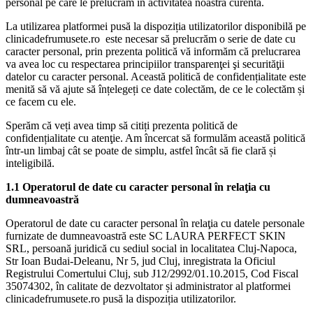
personal pe care le prelucrăm în activitatea noastră curentă.
La utilizarea platformei pusă la dispoziția utilizatorilor disponibilă pe
clinicadefrumusete.ro este necesar să prelucrăm o serie de date cu
caracter personal, prin prezenta politică vă informăm că prelucrarea
va avea loc cu respectarea principiilor transparenţei şi securităţii
datelor cu caracter personal. Această politică de confidențialitate este
menită să vă ajute să înțelegeți ce date colectăm, de ce le colectăm și
ce facem cu ele.
Sperăm că veți avea timp să citiți prezenta politică de
confidențialitate cu atenţie. Am încercat să formulăm această politică
într-un limbaj cât se poate de simplu, astfel încât să fie clară și
inteligibilă.
1.1 Operatorul de date cu caracter personal în relaţia cu
dumneavoastră
Operatorul de date cu caracter personal în relaţia cu datele personale
furnizate de dumneavoastră este SC LAURA PERFECT SKIN
SRL, persoană juridică cu sediul social in localitatea Cluj-Napoca,
Str Ioan Budai-Deleanu, Nr 5, jud Cluj, inregistrata la Oficiul
Registrului Comertului Cluj, sub J12/2992/01.10.2015, Cod Fiscal
35074302, în calitate de dezvoltator și administrator al platformei
clinicadefrumusete.ro pusă la dispoziția utilizatorilor.