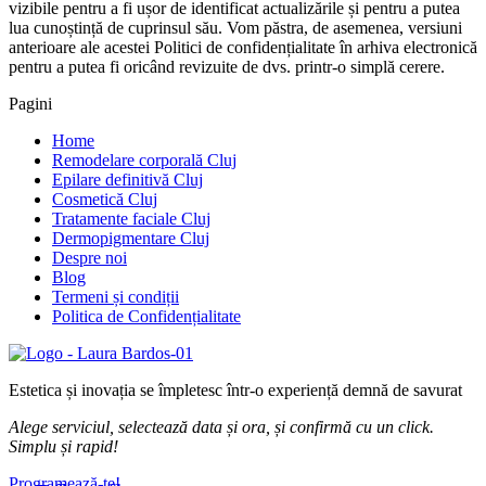
vizibile pentru a fi ușor de identificat actualizările și pentru a putea
lua cunoștință de cuprinsul său. Vom păstra, de asemenea, versiuni
anterioare ale acestei Politici de confidențialitate în arhiva electronică
pentru a putea fi oricând revizuite de dvs. printr-o simplă cerere.
Pagini
Home
Remodelare corporală Cluj
Epilare definitivă Cluj
Cosmetică Cluj
Tratamente faciale Cluj
Dermopigmentare Cluj
Despre noi
Blog
Termeni și condiții
Politica de Confidențialitate
Estetica și inovația se împletesc într-o experiență demnă de savurat
Alege serviciul, selectează data și ora, și confirmă cu un click.
Simplu și rapid!
Programează-te!