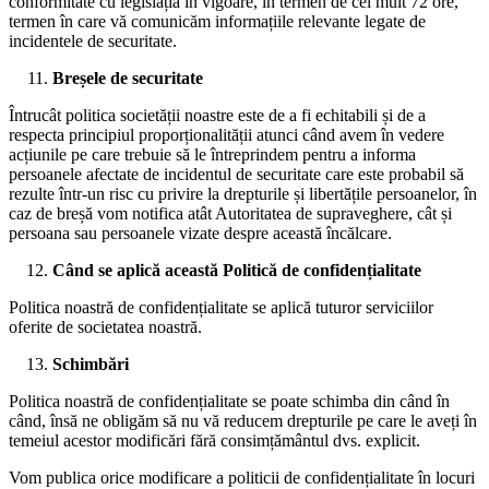
conformitate cu legislația în vigoare, în termen de cel mult 72 ore,
termen în care vă comunicăm informațiile relevante legate de
incidentele de securitate.
Breșele de securitate
Întrucât politica societății noastre este de a fi echitabili și de a
respecta principiul proporționalității atunci când avem în vedere
acțiunile pe care trebuie să le întreprindem pentru a informa
persoanele afectate de incidentul de securitate care este probabil să
rezulte într-un risc cu privire la drepturile și libertățile persoanelor, în
caz de breșă vom notifica atât Autoritatea de supraveghere, cât și
persoana sau persoanele vizate despre această încălcare.
Când se aplică această Politică de confidențialitate
Politica noastră de confidențialitate se aplică tuturor serviciilor
oferite de societatea noastră.
Schimbări
Politica noastră de confidențialitate se poate schimba din când în
când, însă ne obligăm să nu vă reducem drepturile pe care le aveți în
temeiul acestor modificări fără consimțământul dvs. explicit.
Vom publica orice modificare a politicii de confidențialitate în locuri