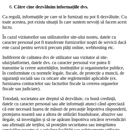
Către cine dezvăluim informațiile dvs.
Ca regulă, informațiile pe care ni le furnizați nu pot fi dezvăluite. Cu
toate acestea, pot exista situații în care suntem nevoiți să facem acest
lucru.
În cazul vizitatorilor sau utilizatorilor site-ului nostru, datele cu
caracter personal pot fi transferate furnizorilor noştri de servicii dacă
este cazul pentru servicii precum plăți online, webhosting etc.
Indiferent de calitatea dvs de utilizator sau vizitator al site-
ului/platformei, datele dvs. cu caracter personal vor putea fi
transmise la cerere autorităților, instituțiilor și organismelor publice,
în conformitate cu normele legale, fiscale, de protecție a muncii, de
siguranță socială sau cu oricare alte reglementări aplicabile (ex.
furnizarea contractelor sau facturilor fiscale la cererea organelor
fiscale sau judiciare).
Totodată, societatea are dreptul să dezvăluie, cu bună credință,
datele cu caracter personal sau alte informații atunci când apreciază
că este necesară luarea de măsuri de precauție împotriva răspunderii,
protejarea noastră sau a altora de utilizări frauduloase, abuzive sau
ilegale, să investigăm și să ne apăram împotriva oricăror revendicări
sau afirmații ale terților, să protejăm securitatea sau integritatea
serviciilor noastre și a oricăror facilități sau echipamente utilizate