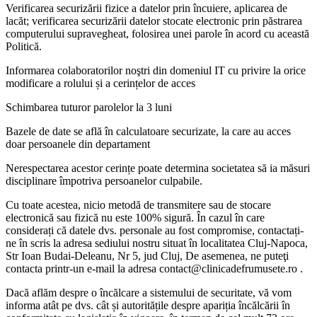
Verificarea securizării fizice a datelor prin încuiere, aplicarea de
lacăt; verificarea securizării datelor stocate electronic prin păstrarea
computerului supravegheat, folosirea unei parole în acord cu această
Politică.
Informarea colaboratorilor noştri din domeniul IT cu privire la orice
modificare a rolului și a cerințelor de acces
Schimbarea tuturor parolelor la 3 luni
Bazele de date se află în calculatoare securizate, la care au acces
doar persoanele din departament
Nerespectarea acestor cerințe poate determina societatea să ia măsuri
disciplinare împotriva persoanelor culpabile.
Cu toate acestea, nicio metodă de transmitere sau de stocare
electronică sau fizică nu este 100% sigură. În cazul în care
considerați că datele dvs. personale au fost compromise, contactați-
ne în scris la adresa sediului nostru situat în localitatea Cluj-Napoca,
Str Ioan Budai-Deleanu, Nr 5, jud Cluj, De asemenea, ne puteţi
contacta printr-un e-mail la adresa contact@clinicadefrumusete.ro .
Dacă aflăm despre o încălcare a sistemului de securitate, vă vom
informa atât pe dvs. cât și autoritățile despre apariția încălcării în