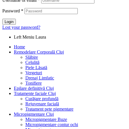
Username or email
*
Password
*
Login
Lost your password?
Left Meniu Laura
Home
Remodelare Corporală Cluj
Slăbire
Celulită
Piele Lăsată
Vergeturi
Drenaj Limfatic
Tonifiere
Epilare definitivă Cluj
Tratamente faciale Cluj
Curățare profundă
Rejuvenare facială
Tratament pete pigmentare
Micropigmentare Cluj
Micropigmentare Buze
Micropigmentare contur ochi