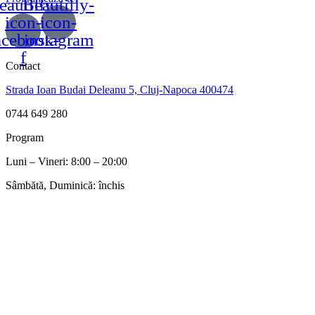
eautifly-
Beautifly-
icon-
icon-
acebook-
instagram
f
Contact
Strada Ioan Budai Deleanu 5, Cluj-Napoca 400474
0744 649 280
Program
Luni – Vineri: 8:00 – 20:00
Sâmbătă, Duminică: închis