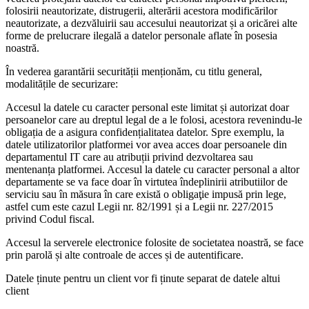
folosirii neautorizate, distrugerii, alterării acestora modificărilor
neautorizate, a dezvăluirii sau accesului neautorizat și a oricărei alte
forme de prelucrare ilegală a datelor personale aflate în posesia
noastră.
În vederea garantării securității menționăm, cu titlu general,
modalitățile de securizare:
Accesul la datele cu caracter personal este limitat și autorizat doar
persoanelor care au dreptul legal de a le folosi, acestora revenindu-le
obligația de a asigura confidențialitatea datelor. Spre exemplu, la
datele utilizatorilor platformei vor avea acces doar persoanele din
departamentul IT care au atribuții privind dezvoltarea sau
mentenanța platformei. Accesul la datele cu caracter personal a altor
departamente se va face doar în virtutea îndeplinirii atributiilor de
serviciu sau în măsura în care există o obligaţie impusă prin lege,
astfel cum este cazul Legii nr. 82/1991 și a Legii nr. 227/2015
privind Codul fiscal.
Accesul la serverele electronice folosite de societatea noastră, se face
prin parolă și alte controale de acces și de autentificare.
Datele ținute pentru un client vor fi ținute separat de datele altui
client