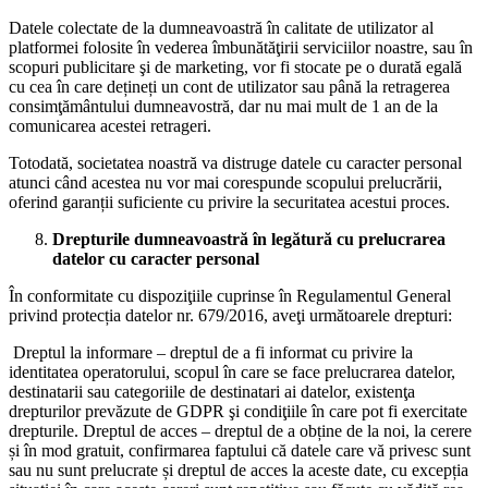
Datele colectate de la dumneavoastră în calitate de utilizator al
platformei folosite în vederea îmbunătăţirii serviciilor noastre, sau în
scopuri publicitare şi de marketing, vor fi stocate pe o durată egală
cu cea în care dețineți un cont de utilizator sau până la retragerea
consimţământului dumneavostră, dar nu mai mult de 1 an de la
comunicarea acestei retrageri.
Totodată, societatea noastră va distruge datele cu caracter personal
atunci când acestea nu vor mai corespunde scopului prelucrării,
oferind garanții suficiente cu privire la securitatea acestui proces.
Drepturile dumneavoastră în legătură cu prelucrarea
datelor cu caracter personal
În conformitate cu dispoziţiile cuprinse în Regulamentul General
privind protecția datelor nr. 679/2016, aveţi următoarele drepturi:
Dreptul la informare – dreptul de a fi informat cu privire la
identitatea operatorului, scopul în care se face prelucrarea datelor,
destinatarii sau categoriile de destinatari ai datelor, existenţa
drepturilor prevăzute de GDPR şi condiţiile în care pot fi exercitate
drepturile. Dreptul de acces – dreptul de a obține de la noi, la cerere
și în mod gratuit, confirmarea faptului că datele care vă privesc sunt
sau nu sunt prelucrate și dreptul de acces la aceste date, cu excepția