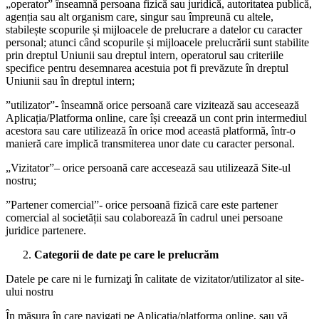
„operator” înseamnă persoana fizică sau juridică, autoritatea publică,
agenția sau alt organism care, singur sau împreună cu altele,
stabilește scopurile și mijloacele de prelucrare a datelor cu caracter
personal; atunci când scopurile și mijloacele prelucrării sunt stabilite
prin dreptul Uniunii sau dreptul intern, operatorul sau criteriile
specifice pentru desemnarea acestuia pot fi prevăzute în dreptul
Uniunii sau în dreptul intern;
”utilizator”- înseamnă orice persoană care vizitează sau accesează
Aplicația/Platforma online, care își creează un cont prin intermediul
acestora sau care utilizează în orice mod această platformă, într-o
manieră care implică transmiterea unor date cu caracter personal.
„Vizitator”– orice persoană care accesează sau utilizează Site-ul
nostru;
”Partener comercial”- orice persoană fizică care este partener
comercial al societății sau colaborează în cadrul unei persoane
juridice partenere.
Categorii de date pe care le prelucrăm
Datele pe care ni le furnizaţi în calitate de vizitator/utilizator al site-
ului nostru
În măsura în care navigaţi pe Aplicația/platforma online, sau vă