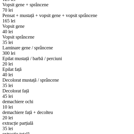
Vopsit gene + sprâncene
70 lei
Pensat + mustață + vopsit gene + vopsit sprâncene
165 lei
Vopsit gene
40 lei
Vopsit sprâncene
35 lei
Laminare gene / sprâncene
300 lei
Epilat mustață / barbă / perciuni
20 lei
Epilat față
40 lei
Decolorat mustață / sprâncene
35 lei
Decolorat față
45 lei
demachiere ochi
10 lei
demachiere față + decolteu
20 lei
extracție parțială
35 lei
extracție totală