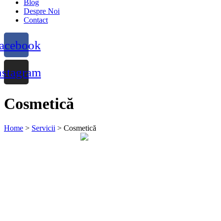
Blog
Despre Noi
Contact
acebook
nstagram
Cosmetică
Home
>
Servicii
>
Cosmetică