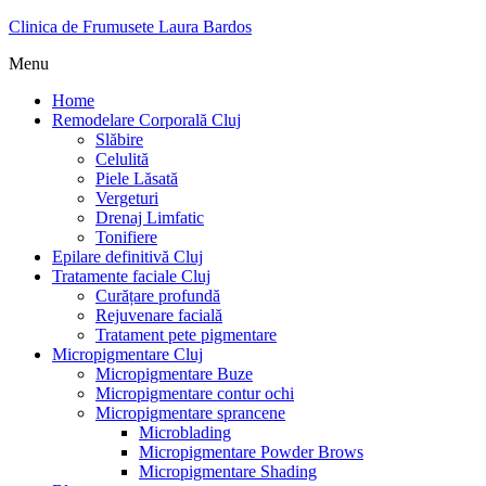
Clinica de Frumusete Laura Bardos
Menu
Home
Remodelare Corporală Cluj
Slăbire
Celulită
Piele Lăsată
Vergeturi
Drenaj Limfatic
Tonifiere
Epilare definitivă Cluj
Tratamente faciale Cluj
Curățare profundă
Rejuvenare facială
Tratament pete pigmentare
Micropigmentare Cluj
Micropigmentare Buze
Micropigmentare contur ochi
Micropigmentare sprancene
Microblading
Micropigmentare Powder Brows
Micropigmentare Shading