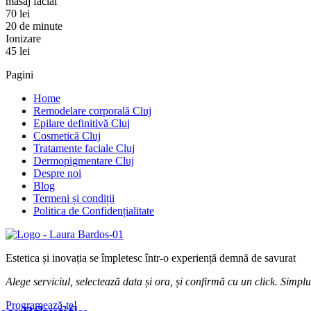
masaj facial
70 lei
20 de minute
Ionizare
45 lei
Pagini
Home
Remodelare corporală Cluj
Epilare definitivă Cluj
Cosmetică Cluj
Tratamente faciale Cluj
Dermopigmentare Cluj
Despre noi
Blog
Termeni și condiții
Politica de Confidențialitate
Estetica și inovația se împletesc într-o experiență demnă de savurat
Alege serviciul, selectează data și ora, și confirmă cu un click. Simplu
Programează-te!