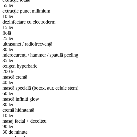
55 lei
extracție punct milimium
10 lei
dezinfectare cu electroderm
15 lei
fiolă
25 lei
ultrasunet / radiofrecvență
80 lei
microcurenți / hammer / spatulă peeling
35 lei
oxigen hyperbaric
200 lei
mască cremă
40 lei
mască specială (botox, aur, celule stem)
60 lei
mască infiniti glow
80 lei
cremă hidratantă
10 lei
masaj facial + decolteu
90 lei
30 de minute