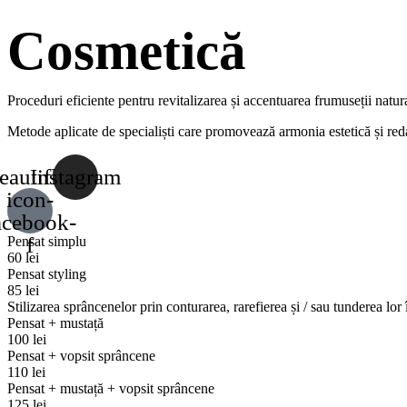
Cosmetică
Proceduri eficiente pentru revitalizarea și accentuarea frumuseții natur
Metode aplicate de specialiști care promovează armonia estetică și redau 
eautifly-
Instagram
icon-
acebook-
f
Pensat simplu
60 lei
Pensat styling
85 lei
Stilizarea sprâncenelor prin conturarea, rarefierea și / sau tunderea lor 
Pensat + mustață
100 lei
Pensat + vopsit sprâncene
110 lei
Pensat + mustață + vopsit sprâncene
125 lei