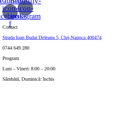
eautifly-
Beautifly-
icon-
icon-
acebook-
instagram
f
Contact
Strada Ioan Budai Deleanu 5, Cluj-Napoca 400474
0744 649 280
Program
Luni – Vineri: 8:00 – 20:00
Sâmbătă, Duminică: închis